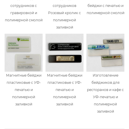
сотрудников с
сотрудников
бейджи с печатью и
гравировкой и
Розовый кролик с
полимерной смолой
полимерной смолой
полимерной
заливкой
Магнитные бейджи
Магнитные бейджи
Изготовление
пластиковые с УФ-
пластиковые с УФ-
бейджиков для
печатью и
печатью и
ресторанов и кафе с
полимерной
полимерной
УФ-печатью и
заливкой
заливкой
полимерной
заливкой