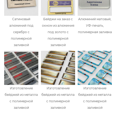
Сатиновый
Бейджи на заказ с
Алюминий матовый,
алюминий под
окном из алюминия
УФ-печать,
серебро с
под золото с
полимерная заливка
полимерной
полимерной
заливкой
заливкой
Изготовление
Изготовление
Изготовление
бейджей из металла
бейджей из металла
бейджей из металла
с полимерной
с полимерной
с полимерной
заливкой
заливкой
заливкой