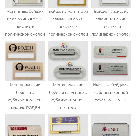
Магнитные бейджи
Бейдж на магните из
Бейдж на заказ из
из алюминия с УФ-
алюминия с УФ-
алюминия с УФ-
печатью и
печатью и
печатью и
полимерной смолой
полимерной смолой
полимерной смолой
Металлические
Металлические
Именные бейджи с
бейджи с
бейджи на мгните с
сублимационной
сублимационной
сублимационной
печатью HONGQI
печатью РОДЕН
печатью