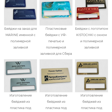
Бейджи на заказ для
Пластиковые
Бейджи с логотипом
MARINE именной с
бейджи с УФ-
KISTOCHKI с окном
полимерной
печатью и
и полимерной
заливкой
полимерной
заливкой
заливкой для Сбера
Изготовление
Изготовление
Изготовление
бейджей из
бейджей из
бейджей из
пластика под
пластика под
пластика под