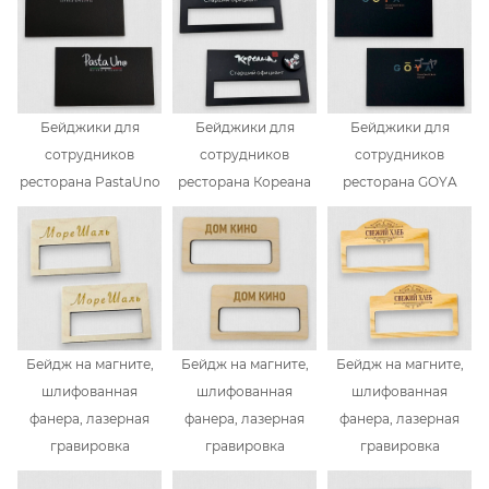
Бейджики для
Бейджики для
Бейджики для
сотрудников
сотрудников
сотрудников
ресторана PastaUno
ресторана Кореана
ресторана GOYA
Бейдж на магните,
Бейдж на магните,
Бейдж на магните,
шлифованная
шлифованная
шлифованная
фанера, лазерная
фанера, лазерная
фанера, лазерная
гравировка
гравировка
гравировка